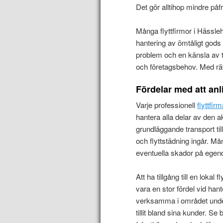
Det gör alltihop mindre påf
Många flyttfirmor i Hässle
hantering av ömtåligt gods
problem och en känsla av tr
och företagsbehov. Med rät
Fördelar med att anl
Varje professionell
flyttfir
hantera alla delar av den ak
grundläggande transport till
och flyttstädning ingår. M
eventuella skador på ege
Att ha tillgång till en lokal
vara en stor fördel vid ha
verksamma i området under
tillit bland sina kunder. Se 