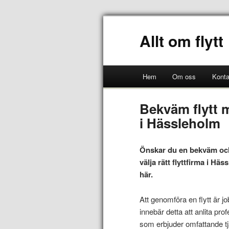
Allt om flytt
Hem
Om oss
Konta
Bekväm flytt m
i Hässleholm
Önskar du en bekväm och 
välja rätt flyttfirma i Hä
här.
Att genomföra en flytt är j
innebär detta att anlita pro
som erbjuder omfattande tjä