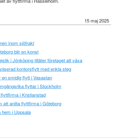
alet av flyttfirma i Hässleholm.
15 maj 2025
nen inom sjöfrakt
öteborg blir en konst
istik i Jönköping tillåter företaget att växa
rganiserad kontorsflytt med enkla steg
ör en smidig flytt i Vasastan
amgångsrika flyttar i Stockholm
 flyttfirma i Kristianstad
tt anlita flyttfirma i Göteborg
a hem i Uppsala