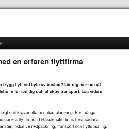
kt
ed en erfaren flyttfirma
trygg flytt vid byte av bostad? Lär dig mer om att
ssleholm för smidig och effektiv transport. Läs vidare
obbigt och kräver ofta minutiös planering. För många
fessionella flyttfirmor. I Hässleholm finns flera sådana
nster, inklusive nedpackning, transport och flyttstädning.