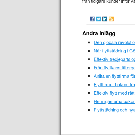
från tidigare kunder inför v
Andra inlägg
Den globala revolutio
När flyttstädning i G
Effektiv tredjepartslog
Från flyttkaos till o
Anlita en flyttfirma f
Flyttfirmor bakom fr
Effektiv flytt med rätt
Hemligheterna bakom a
Flyttstädning och ny