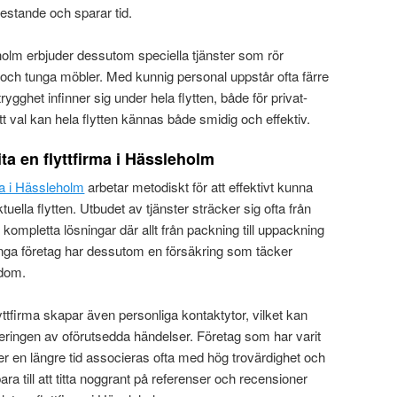
restande och sparar tid.
holm erbjuder dessutom speciella tjänster som rör
 och tunga möbler. Med kunnig personal uppstår ofta färre
ygghet infinner sig under hela flytten, både för privat-
t val kan hela flytten kännas både smidig och effektiv.
ita en flyttfirma i Hässleholm
ma i Hässleholm
arbetar metodiskt för att effektivt kunna
tuella flytten. Utbudet av tjänster sträcker sig ofta från
 kompletta lösningar där allt från packning till uppackning
ånga företag har dessutom en försäkring som täcker
ndom.
 flyttfirma skapar även personliga kontaktytor, vilket kan
nteringen av oförutsedda händelser. Företag som har varit
 en längre tid associeras ofta med hög trovärdighet och
bara till att titta noggrant på referenser och recensioner