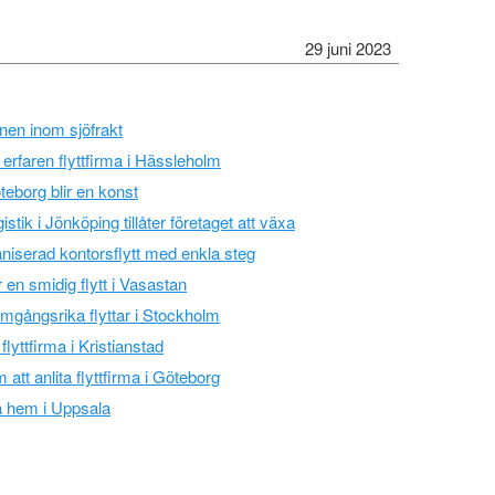
29 juni 2023
nen inom sjöfrakt
erfaren flyttfirma i Hässleholm
öteborg blir en konst
istik i Jönköping tillåter företaget att växa
rganiserad kontorsflytt med enkla steg
ör en smidig flytt i Vasastan
amgångsrika flyttar i Stockholm
 flyttfirma i Kristianstad
tt anlita flyttfirma i Göteborg
a hem i Uppsala