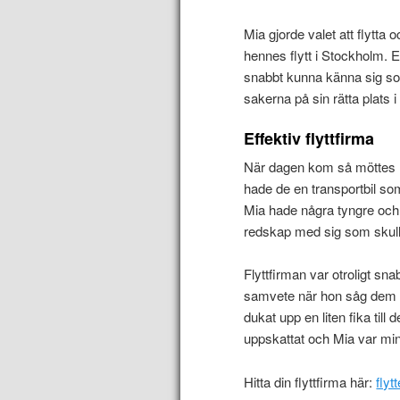
Mia gjorde valet att flytta
hennes flytt i Stockholm. 
snabbt kunna känna sig s
sakerna på sin rätta plats 
Effektiv flyttfirma
När dagen kom så möttes ho
hade de en transportbil so
Mia hade några tyngre och
redskap med sig som skull
Flyttfirman var otroligt sna
samvete när hon såg dem sp
dukat upp en liten fika till
uppskattat och Mia var min
Hitta din flyttfirma här:
fly