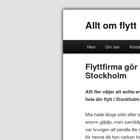
Allt om flytt
Hem
Om oss
Konta
Flyttfirma gör 
Stockholm
Allt fler väljer att anlita
hela din flytt i Stockholm
Mia hade länge sökt efter si
enorm glädje, men samtidig
var tvungen att pendla lit
för henne då hon varken hade