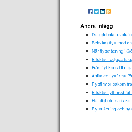
Andra inlägg
Den globala revolutio
Bekväm flytt med en 
När flyttstädning i G
Effektiv tredjepartslog
Från flyttkaos till o
Anlita en flyttfirma f
Flyttfirmor bakom fr
Effektiv flytt med rätt
Hemligheterna bakom a
Flyttstädning och ny