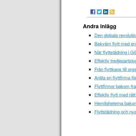
Andra inlägg
Den globala revolutio
Bekväm flytt med en 
När flyttstädning i G
Effektiv tredjepartslog
Från flyttkaos till o
Anlita en flyttfirma f
Flyttfirmor bakom fr
Effektiv flytt med rätt
Hemligheterna bakom a
Flyttstädning och ny