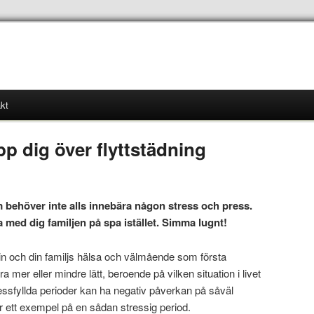
kt
pp dig över flyttstädning
m behöver inte alls innebära någon stress och press.
a med dig familjen på spa istället. Simma lugnt!
 din och din familjs hälsa och välmående som första
ra mer eller mindre lätt, beroende på vilken situation i livet
stressfyllda perioder kan ha negativ påverkan på såväl
är ett exempel på en sådan stressig period.