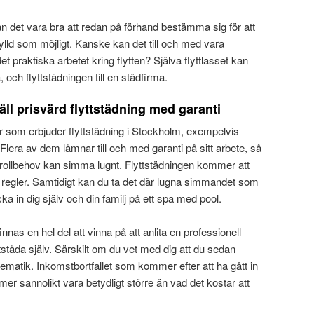
kan det vara bra att redan på förhand bestämma sig för att
fylld som möjligt. Kanske kan det till och med vara
i det praktiska arbetet kring flytten? Själva flyttlasset kan
, och flyttstädningen till en städfirma.
ll prisvärd flyttstädning med garanti
 som erbjuder flyttstädning i Stockholm, exempelvis
 Flera av dem lämnar till och med garanti på sitt arbete, så
ntrollbehov kan simma lugnt. Flyttstädningen kommer att
la regler. Samtidigt kan du ta det där lugna simmandet som
ka in dig själv och din familj på ett spa med pool.
nas en hel del att vinna på att anlita en professionell
lyttstäda själv. Särskilt om du vet med dig att du sedan
blematik. Inkomstbortfallet som kommer efter att ha gått in
er sannolikt vara betydligt större än vad det kostar att