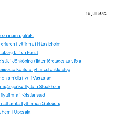
18 juli 2023
nen inom sjöfrakt
erfaren flyttfirma i Hässleholm
öteborg blir en konst
istik i Jönköping tillåter företaget att växa
rganiserad kontorsflytt med enkla steg
ör en smidig flytt i Vasastan
amgångsrika flyttar i Stockholm
 flyttfirma i Kristianstad
tt anlita flyttfirma i Göteborg
a hem i Uppsala