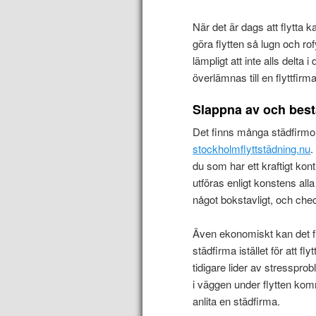
När det är dags att flytta 
göra flytten så lugn och ro
lämpligt att inte alls delta 
överlämnas till en flyttfirma
Slappna av och bestä
Det finns många städfirmor
stockholmflyttstädning.nu
.
du som har ett kraftigt ko
utföras enligt konstens al
något bokstavligt, och chec
Även ekonomiskt kan det fin
städfirma istället för att f
tidigare lider av stresspro
i väggen under flytten komm
anlita en städfirma.